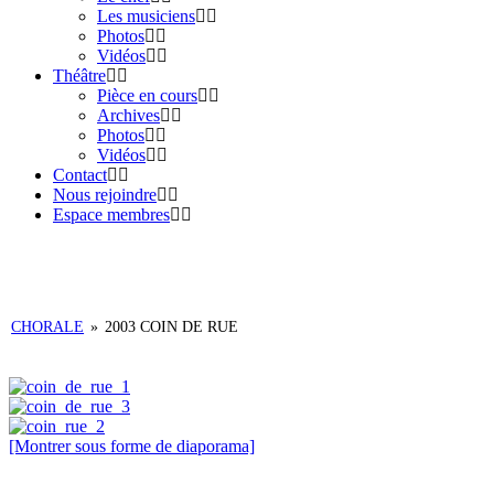
Les musiciens
Photos
Vidéos
Théâtre
Pièce en cours
Archives
Photos
Vidéos
Contact
Nous rejoindre
Espace membres
CHORALE
»
2003 COIN DE RUE
[Montrer sous forme de diaporama]